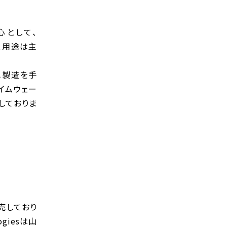
心として、
り、用途は主
ハ製造を手
ライムウェー
しておりま
売しており
giesは山